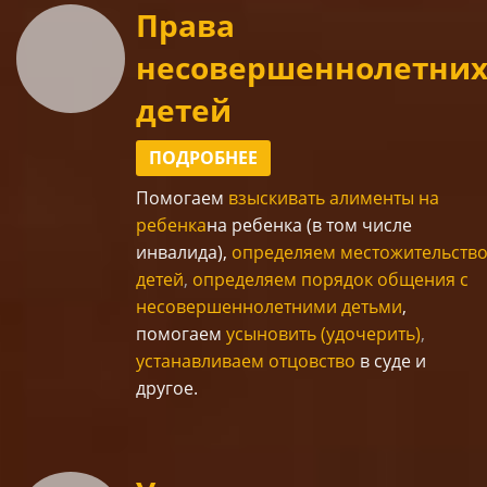
Права
несовершеннолетни
детей
ПОДРОБНЕЕ
Помогаем
взыскивать алименты на
ребенка
на ребенка
(в том числе
инвалида
),
определяем местожительств
детей
,
определяем порядок общения с
несовершеннолетними детьми
,
помогаем
усыновить (удочерить)
,
устанавливаем отцовство
в суде и
другое.