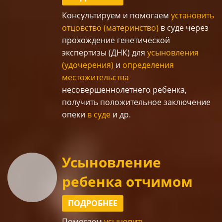
Консультируем и помогаем
установить
отцовство (материнство)
в суде через
прохождение
генетической
экспертизы (ДНК)
для
усыновления
(удочерения)
и
определения
местожительства
несовершеннолетнего ребенка,
получить положительное заключение
опеки
в суде
и др.
Усыновление
ребенка отчимом
ПОДРОБНЕЕ
Помогаем
усыновить