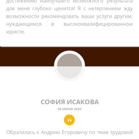
достижению наилучшего возможного результата
для меня глубоко ценится! Я с нетерпением жду
возможности рекомендовать ваши услуги другим,
нуждающимся в высококвалифицированном
юристе.
СОФИЯ ИСАКОВА
09 ИЮНЯ 2026
Обратилась к Андрею Егоровичу по теме трудовой