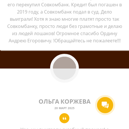
его перекупил Совкомбанк. Кредит был погашен в
2019 году, а Совкомбанк подал в суд. Дело
выиграли! Хотя я знаю многие платят просто так
Совкомбанку, просто люди без грамотные и делаю
из людей лошаков! Огромное спасибо Ордину
Андрею Егоровичу. !Обращайтесь не пожалеете!!!
ОЛЬГА КОРЖЕВА
20 МАРТ 2025