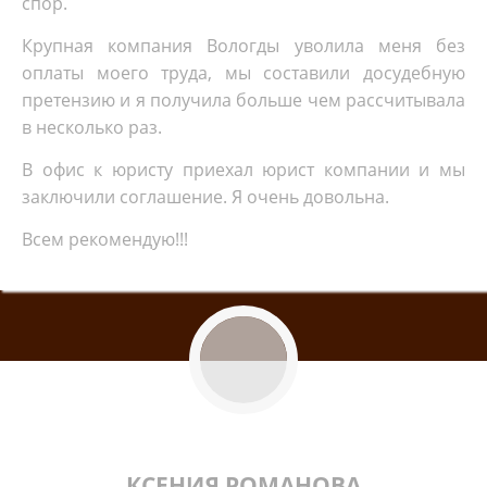
спор.
Крупная компания Вологды уволила меня без
оплаты моего труда, мы составили досудебную
претензию и я получила больше чем рассчитывала
в несколько раз.
В офис к юристу приехал юрист компании и мы
заключили соглашение. Я очень довольна.
Всем рекомендую!!!
КСЕНИЯ РОМАНОВА