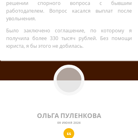
решении спорного вопроса с бывшим
работодателем. Вопрос касался выплат после
увольнения.
Было заключено соглашение, по которому я
получила более 330 тысяч рублей. Без помощи
юриста, я бы этого не добилась.
ОЛЬГА ПУЛЕНКОВА
09 ИЮНЯ 2026