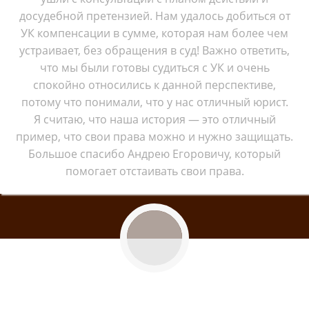
досудебной претензией. Нам удалось добиться от
УК компенсации в сумме, которая нам более чем
устраивает, без обращения в суд! Важно ответить,
что мы были готовы судиться с УК и очень
спокойно относились к данной перспективе,
потому что понимали, что у нас отличный юрист.
Я считаю, что наша история — это отличный
пример, что свои права можно и нужно защищать.
Большое спасибо Андрею Егоровичу, который
помогает отстаивать свои права.