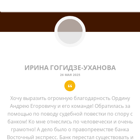
ИРИНА ГОГИДЗЕ-УХАНОВА
26 МАЯ 2025
Хочу выразить огромную благодарность Ордину
Андрею Егоровичу и его команде! Обратилась за
помощью по поводу судебной повестки по спору с
банком! Ко мне отнеслись по человечески и очень
грамотно! А дело было о правопреемстве банка
Восточный экспресс. Банк перестал существовать и