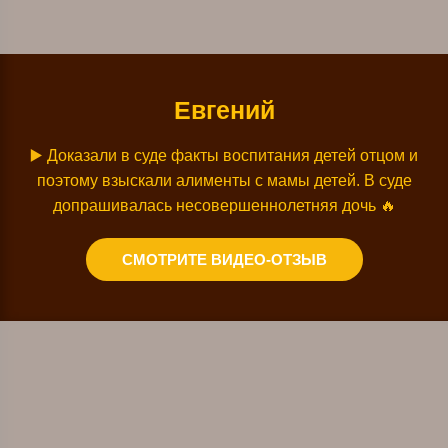
Евгений
▶️
Доказали в суде факты воспитания детей отцом и
поэтому взыскали алименты с мамы детей. В суде
допрашивалась несовершеннолетняя дочь
🔥
СМОТРИТЕ ВИДЕО-ОТЗЫВ